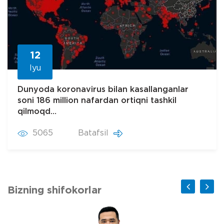
12
Iyu
Dunyoda koronavirus bilan kasallanganlar
soni 186 million nafardan ortiqni tashkil
qilmoqd…
5065
Batafsil
Bizning shifokorlar