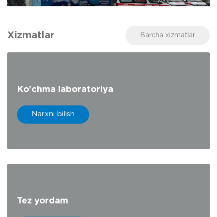
Otorinolaringologiya, dermatovenerologiya,
gastroenterologiya, urologiya, pediatriya,
Xizmatlar
travmatologiya-ortopediya, endokrinologiya,
Barcha xizmatlar
fizioterapiya, massaj.
Ko'chma laboratoriya
Narxni bilish
Tez yordam