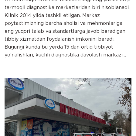
tarmoqli diagnostika markazlaridan biri hisoblanadi.
Klinik 2014 yilda tashkil etilgan. Markaz
poytaxtimizning barcha aholisi va mehmonlariga
eng yuqori talab va standartlarga javob beradigan
tibbiy xizmatdan foydalanish imkonini beradi.
Bugungi kunda bu yerda 15 dan ortiq tibbiyot
yo'nalishlari, kuchli diagnostika davolash markazi
mavjud. Xizmatlarning eng yuqori sifati, malakali
xodimlar, bemorlarga alohida individual munosabat
va diagnostika va sog'lomlashtirish uchun eng qulay
va qulay muhit yaratish. Hi Tech jahon brendlaridan
zamonaviy, innovatsion, diagnostika va davolash
uskunalari bilan jihozlangan. Markaz quyidagi
yo'nalishlarda xizmat ko'rsatadi: klinik laboratoriya,
diagnostika, ultratovush diagnostikasi, tibbiy
radiologiya, MSKT, MRI, terapiya, kardiologiya,
ginekologiya, nevrologiya, bolalar nevrologiyasi,