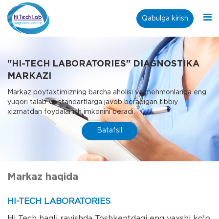
Qabulga kirish
"HI-TECH LABORATORIES" DIAGNOSTIKA
MARKAZI
Markaz poytaxtimizning barcha aholisi va mehmonlariga eng
yuqori talab va standartlarga javob beradigan tibbiy
xizmatdan foydalanish imkonini beradi.
Batafsil
Markaz haqida
HI-TECH LABORATORIES
Hi Tech haqli ravishda Toshkentdagi eng yaxshi ko'p