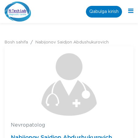
Qabulga kirish
Bosh sahifa
Nabijonov Saidjon Abdushukurovich
Nevropatolog