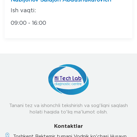
Nabijonov Saidjon Abdushukurovich
Ish vaqti:
09:00 - 16:00
Tanani tez va ishonchli tekshirish va sog'liqni saqlash
holati haqida to'liq ma'lumot olish.
Kontaktlar
Toshkent Bektemir tumani Vodnik ko'chasi Husayn