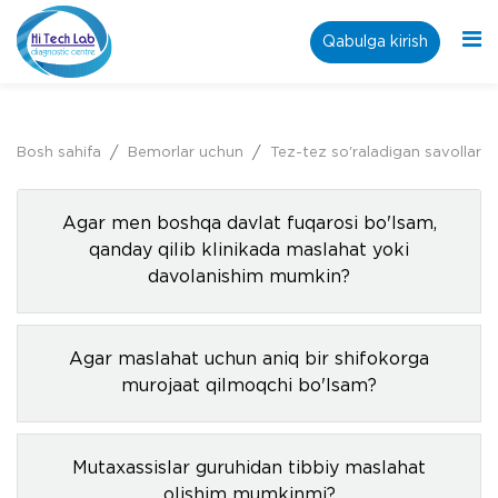
Qabulga kirish
Bosh sahifa
Bemorlar uchun
Tez-tez so'raladigan savollar
Agar men boshqa davlat fuqarosi bo'lsam,
qanday qilib klinikada maslahat yoki
davolanishim mumkin?
Agar maslahat uchun aniq bir shifokorga
murojaat qilmoqchi bo'lsam?
Mutaxassislar guruhidan tibbiy maslahat
olishim mumkinmi?