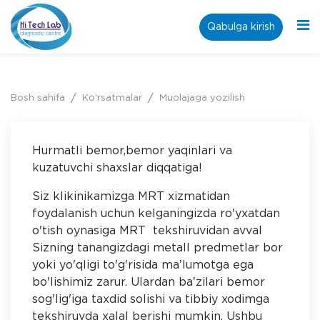
Qabulga kirish
Bosh sahifa
Ko'rsatmalar
Muolajaga yozilish
Hurmatli bemor,bemor yaqinlari va
kuzatuvchi shaxslar diqqatiga!
Siz klikinikamizga MRT xizmatidan
foydalanish uchun kelganingizda ro'yxatdan
o'tish oynasiga MRT tekshiruvidan avval
Sizning tanangizdagi metall predmetlar bor
yoki yo'qligi to'g'risida maʼlumotga ega
bo'lishimiz zarur. Ulardan baʼzilari bemor
sog'lig'iga taxdid solishi va tibbiy xodimga
tekshiruvda xalal berishi mumkin. Ushbu