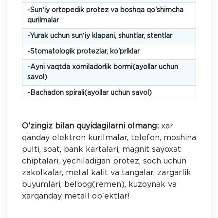
-Sunʼiy ortopedik protez va boshqa qo'shimcha
qurilmalar
-Yurak uchun sunʼiy klapani, shuntlar, stentlar
-Stomatologik protezlar, ko'priklar
-Аyni vaqtda xomiladorlik bormi(ayollar uchun
savol)
-Bachadon spirali(ayollar uchun savol)
O'zingiz bilan quyidagilarni olmang:
xar
qanday elektron kurilmalar, telefon, moshina
pulti, soat, bank kartalari, magnit sayoxat
chiptalari, yechiladigan protez, soch uchun
zakolkalar, metal kalit va tangalar, zargarlik
buyumlari, belbog(remen), kuzoynak va
xarqanday metall obʼektlar!