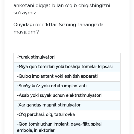
anketani diqqat bilan o'qib chiqishingizni
so'raymiz
Quyidagi obeʼktlar Sizning tanangizda
mavjudmi?
-Yurak stimulyatori
-Miya qon tomirlari yoki boshqa tomirlar klipsasi
-Quloq implantant yoki eshitish apparati
-Sunʼiy ko'z yoki orbita implantanti
-Аsab yoki suyak uchun elektrstimulyatori
-Xar qanday magnit stimulyator
-O'q parchasi, o'q, tatuirovka
-Qon tomir uchun implant, qava-filtr, spiral
embola, inʼektorlar