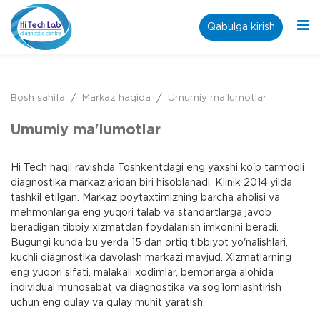
Qabulga kirish
Bosh sahifa
Markaz haqida
Umumiy ma'lumotlar
Umumiy ma'lumotlar
Hi Tech haqli ravishda Toshkentdagi eng yaxshi ko'p tarmoqli
diagnostika markazlaridan biri hisoblanadi. Klinik 2014 yilda
tashkil etilgan. Markaz poytaxtimizning barcha aholisi va
mehmonlariga eng yuqori talab va standartlarga javob
beradigan tibbiy xizmatdan foydalanish imkonini beradi.
Bugungi kunda bu yerda 15 dan ortiq tibbiyot yo'nalishlari,
kuchli diagnostika davolash markazi mavjud. Xizmatlarning
eng yuqori sifati, malakali xodimlar, bemorlarga alohida
individual munosabat va diagnostika va sog'lomlashtirish
uchun eng qulay va qulay muhit yaratish.