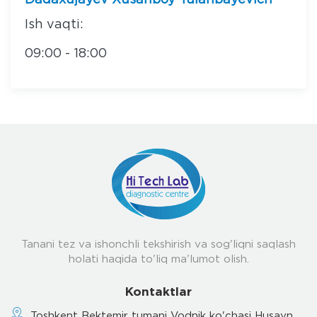
Dadaxujayev Xusanboy Tulanbayevich
Ish vaqti:
09:00 - 18:00
Tanani tez va ishonchli tekshirish va sog'liqni saqlash
holati haqida to'liq ma'lumot olish.
Kontaktlar
Toshkent Bektemir tumani Vodnik ko'chasi Husayn