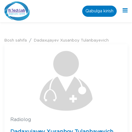
Qabulga kirish
Bosh sahifa
Dadaxujayev Xusanboy Tulanbayevich
Radiolog