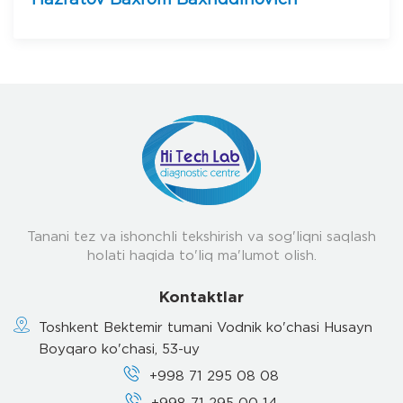
Hazratov Baxrom Baxriddinovich
Tanani tez va ishonchli tekshirish va sog'liqni saqlash
holati haqida to'liq ma'lumot olish.
Kontaktlar
Toshkent Bektemir tumani Vodnik ko'chasi Husayn
Boyqaro ko'chasi, 53-uy
+998 71 295 08 08