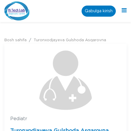
Qabulga kirish
Bosh sahifa
Turonxodjayeva Gulshoda Asqarovna
Pediatr