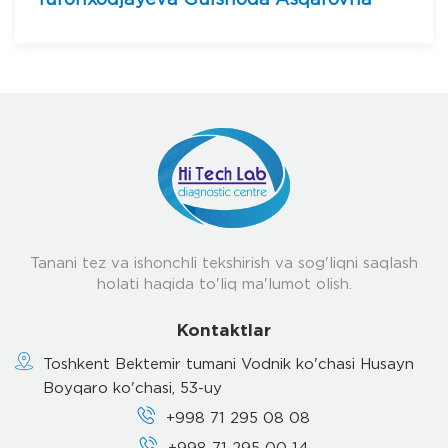
Turonxodjayeva Gulshoda Asqarovna
Tanani tez va ishonchli tekshirish va sog'liqni saqlash
holati haqida to'liq ma'lumot olish.
Kontaktlar
Toshkent Bektemir tumani Vodnik ko'chasi Husayn
Boyqaro ko'chasi, 53-uy
+998 71 295 08 08