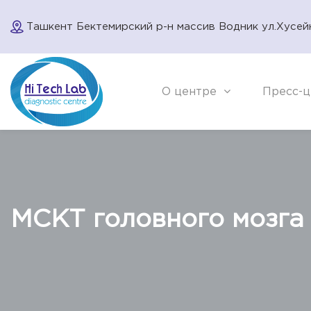
Ташкент Бектемирский р-н массив Водник ул.Хусей
О центре
Пресс-ц
МСКТ головного мозга